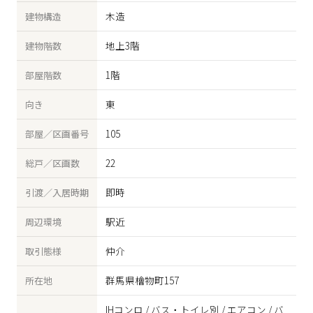
木造
建物構造
地上3階
建物階数
1階
部屋階数
東
向き
105
部屋／区画番号
22
総戸／区画数
即時
引渡／入居時期
駅近
周辺環境
仲介
取引態様
群馬県檜物町157
所在地
IHコンロ / バス・トイレ別 / エアコン / バ