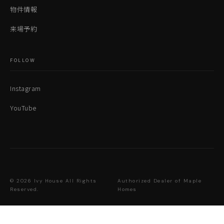
物件情報
来場予約
FOLLOW
Instagram
YouTube
© 2026 Ivy House All Rights
Authorized Dealer of Maple
Reserved.
Homes