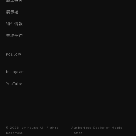
展示場
物件情報
来場予約
FOLLOW
Instagram
YouTube
© 2026 Ivy House All Rights
Authorized Dealer of Maple
Reserved.
Homes